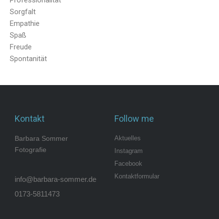
Sorgfalt
Empathie
Spaß
Freude
Spontanität
Kontakt
Follow me
Barbara Sommer
Aktuelles
Fotografie
Instagram
Facebook
Kontaktformular
info@barbara-sommer.de
0173-5811473